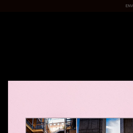
ENV
WEDDINGS
QUINCEANERAS
ENGAGEMENTS
PHOTOSHOTS
About Me
Contact