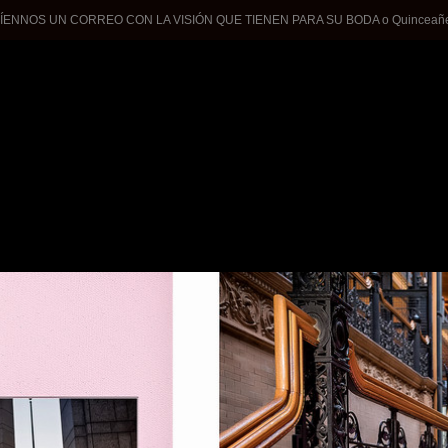
ÍENNOS UN CORREO CON LA VISIÓN QUE TIENEN PARA SU BODA o Quinceañer