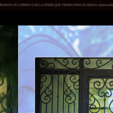
ÍENNOS UN CORREO CON LA VISIÓN QUE TIENEN PARA SU BODA o Quinceañer