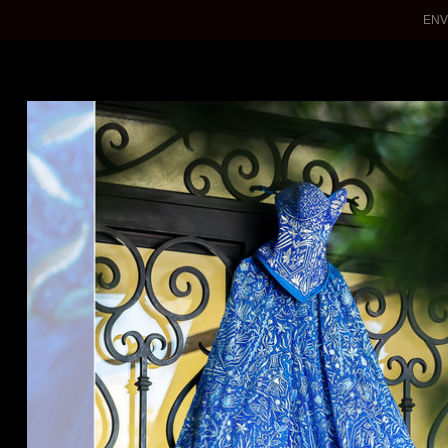
ENV
WEDDINGS
QUINCEANERAS
ENGAGEMENTS
PHOTOSHOTS
About Me
Contact