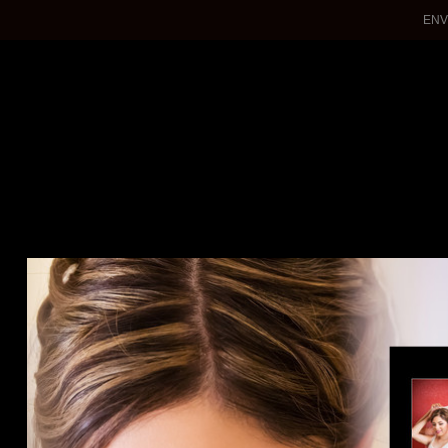
ENV
WEDDINGS
QUINCEANERAS
ENGAGEMENTS
PHOTOSHOTS
About Me
Contact