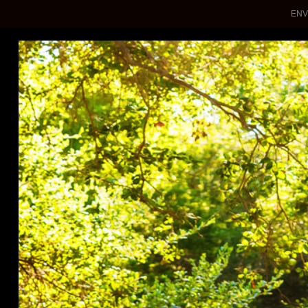
ENV
WEDDINGS
QUINCEANERAS
ENGAGEMENTS
PHOTOSHOTS
About Me
Contact